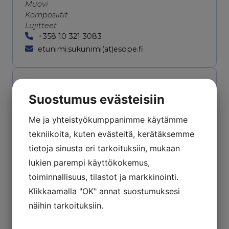
Muovi
Komposiitit
Lujitteet
+358 10 321 3083
etunimi.sukunimi(at)esope.fi
Toimiston osoite​
Suostumus evästeisiin
Mäkelänkatu 54 A
00510 Helsinki
Me ja yhteistyökumppanimme käytämme
tekniikoita, kuten evästeitä, kerätäksemme
tietoja sinusta eri tarkoituksiin, mukaan
lukien parempi käyttökokemus,
toiminnallisuus, tilastot ja markkinointi.
Klikkaamalla "OK" annat suostumuksesi
näihin tarkoituksiin.