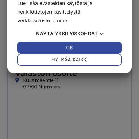
Lue lisää evästeiden käytöstä ja
henkilötietojen käsittelystä
verkkosivustollamme.
NÄYTÄ
YKSITYISKOHDAT
JOO
EI
OK
JOO
EI
VÄLTTÄMÄTÖN
ASETUKSET
HYLKÄÄ KAIKKI
JOO
EI
JOO
EI
Varaston osoite
MARKKINOINTI
STATISTIK
Kuusimäentie 11
01900 Nurmijärvi