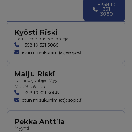
+358 10
321
3080
Kyösti Riski
Hallituksen puheenjohtaja
+358 10 321 3085
etunimi.sukunimi(at)esope.fi
Maiju Riski
Toimitusjohtaja, Myynti
Maaliteollisuus
+358 10 321 3088
etunimi.sukunimi(at)esope.fi
Pekka Anttila
Myynti